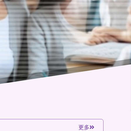
程
計
畫
備
查
網
更多