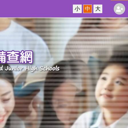
小
中
大
新
北
市
中
小
學
課